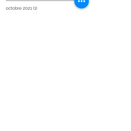
octobre 2021
(1)
1 post
octobre 2017
(1)
1 post
mars 2017
(1)
1 post
décembre 2016
(1)
1 post
Rechercher par Tags
brocante
bureauvintage
decoration scandinave
décoration
décorationintérieure
enlever trace de colle sur bois
meublescandinavevintage
meublevintage
restaurationmeuble
rénovation meuble
scandinave
vintage
Retrouvez-nous