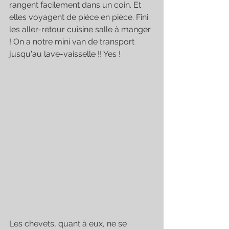
rangent facilement dans un coin. Et 
elles voyagent de pièce en pièce. Fini 
les aller-retour cuisine salle à manger 
! On a notre mini van de transport 
jusqu'au lave-vaisselle !! Yes ! 
Les chevets, quant à eux, ne se 