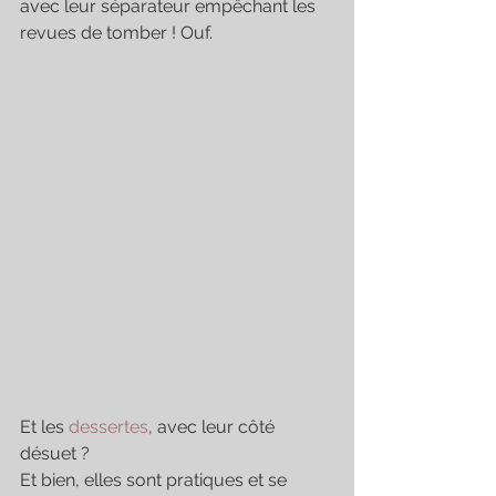
avec leur séparateur empêchant les 
revues de tomber ! Ouf. 
Et les 
dessertes
, avec leur côté 
désuet ? 
Et bien, elles sont pratiques et se 