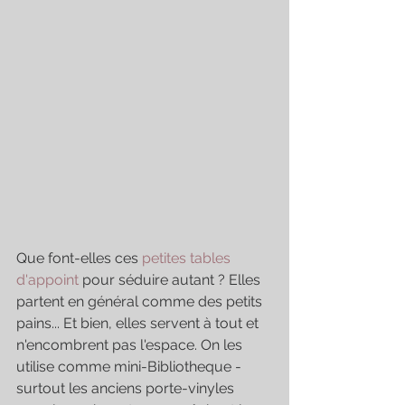
Que font-elles ces 
petites tables 
d'appoint
 pour séduire autant ? Elles 
partent en général comme des petits 
pains... Et bien, elles servent à tout et 
n'encombrent pas l'espace. On les 
utilise comme mini-Bibliotheque - 
surtout les anciens porte-vinyles 