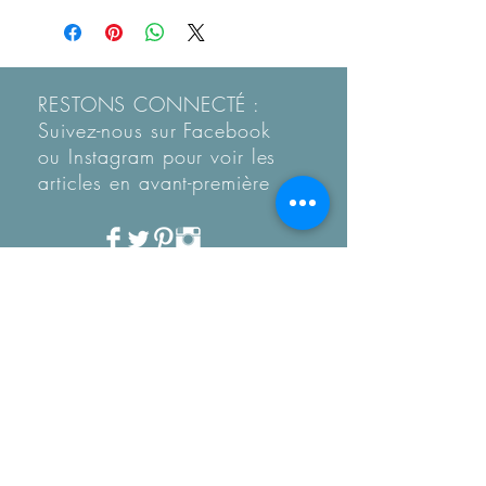
RESTONS CONNECTÉ :
Suivez-nous sur Facebook
ou Instagram pour voir les
articles en
avant-première
Recevez notre Newletter
mensuelle.
Restez informé des
tendances, des nouveautés
de la boutique et coup de
coeur...