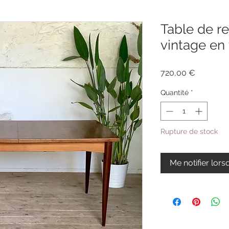
Table de r
vintage en
Prix
720,00 €
Quantité
*
Rupture de stock
Me notifier lors