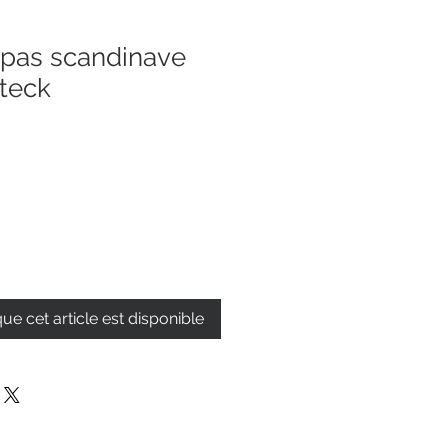
epas scandinave
 teck
que cet article est disponible