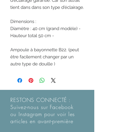
d'éclairage garantie. Car son attrait 
tient dans dans son type d'éclairage.

Dimensions : 

Diamètre : 40 cm (grand modèle) - 

Hauteur total 50 cm -  

Ampoule à bayonnette B22. (peut 
être facilement changer par un 
autre type de douille )
RESTONS CONNECTÉ :
Suivez-nous sur Facebook
ou Instagram pour voir les
articles en
avant-première