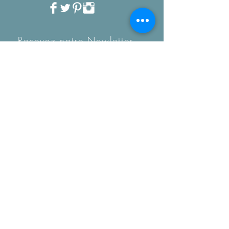
Recevez notre Newletter
mensuelle.
Restez informé des
tendances, des nouveautés
de la boutique et coup de
coeur...