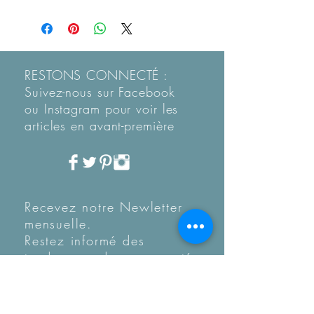
RESTONS CONNECTÉ :
Suivez-nous sur Facebook
ou Instagram pour voir les
articles en
avant-première
Recevez notre Newletter
mensuelle.
Restez informé des
tendances, des nouveautés
de la boutique et coup de
coeur...