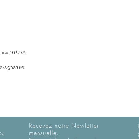
nce 26 USA. 

Recevez notre Newletter
ou
mensuelle.