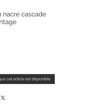
 nacre cascade
intage
que cet article est disponible