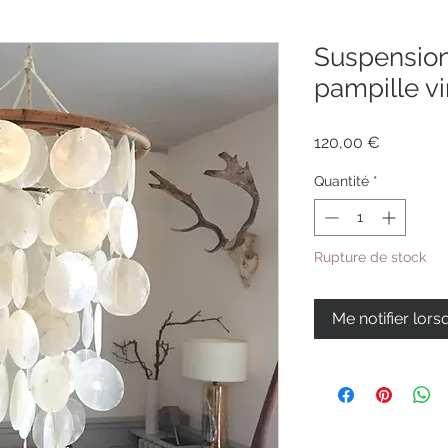
Suspension
pampille v
Prix
120,00 €
Quantité
*
Rupture de stock
Me notifier lors