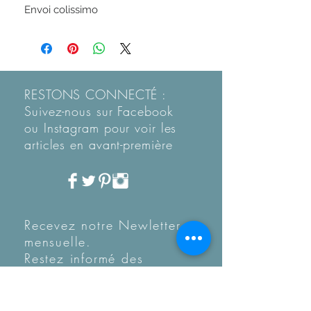
Envoi colissimo
RESTONS CONNECTÉ :
Suivez-nous sur Facebook
ou Instagram pour voir les
articles en
avant-première
Recevez notre Newletter
mensuelle.
Restez informé des
tendances, des nouveautés
de la boutique et coup de
coeur...