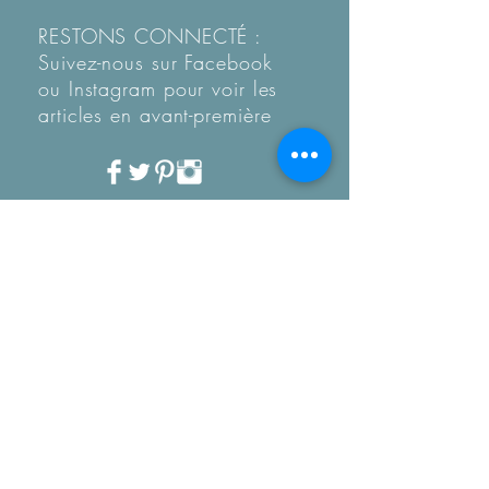
RESTONS CONNECTÉ :
Suivez-nous sur Facebook
ou Instagram pour voir les
articles en
avant-première
Recevez notre Newletter
mensuelle.
Restez informé des
tendances, des nouveautés
de la boutique et coup de
coeur...