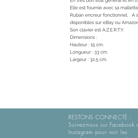
En très bon état général et en 
Elle est fournie avec sa mallet
Ruban encreur fonctionnel. A s
disponibles sur eBay ou Amazon
Son clavier est A.Z.E.R.T.Y.
Dimensions :
Hauteur : 15 cm.
Longueur : 33 cm.
Largeur : 32,5 cm.
RESTONS CONNECTÉ :
Suivez-nous sur Facebook 
Instagram pour voir les