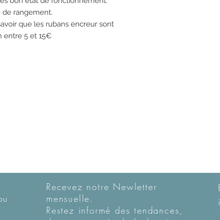
très bon état de fonctionnement.
te de rangement.
avoir que les rubans encreur sont
 entre 5 et 15€
Recevez notre Newletter
ou
mensuelle.
Restez informé des tendances,