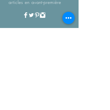
articles en
avant-première
Recevez notre Newletter
mensuelle.
Restez informé des
tendances, des nouveautés
de la boutique et coup de
coeur...