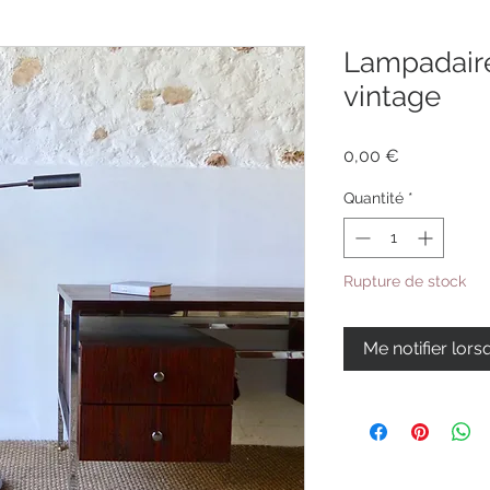
Lampadaire
vintage
Prix
0,00 €
Quantité
*
Rupture de stock
Me notifier lors