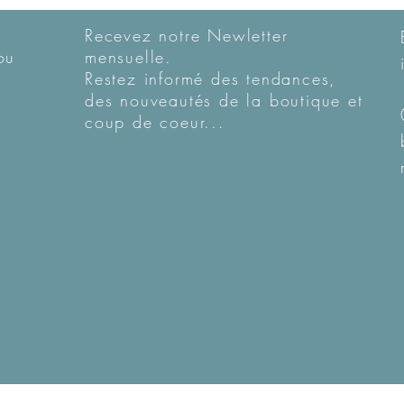
Recevez notre Newletter
ou
mensuelle.
Restez informé des tendances,
des nouveautés de la boutique et
coup de coeur...