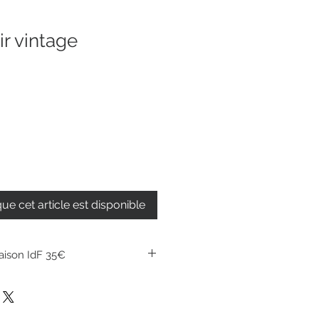
r vintage
que cet article est disponible
raison IdF 35€