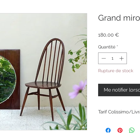
Grand miroi
Prix
180,00 €
Quantité
*
Rupture de stock
Me notifier lors
Tarif Colissimo/Liv