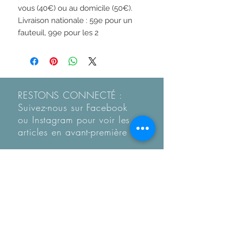
vous (40€) ou au domicile (50€).
Livraison nationale : 59e pour un
fauteuil, 99e pour les 2
RESTONS CONNECTÉ :
Suivez-nous sur Facebook
ou Instagram pour voir les
articles en
avant-première
Recevez notre Newletter
mensuelle.
Restez informé des
tendances, des nouveautés