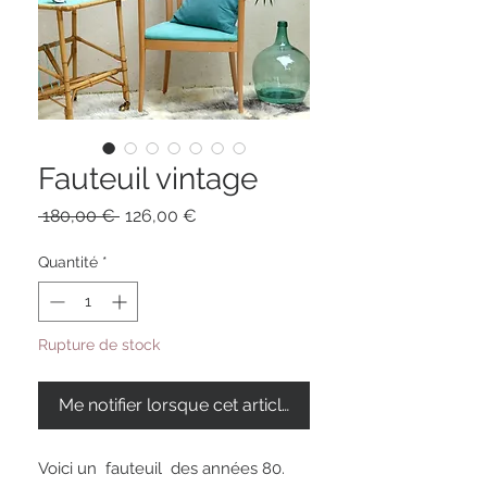
Fauteuil vintage
Prix
Prix
 180,00 € 
126,00 €
original
promotionnel
Quantité
*
Rupture de stock
Me notifier lorsque cet article est disponible
Voici un  fauteuil  des années 80. 