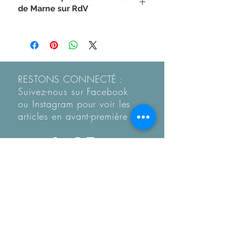
de Marne sur RdV
RESTONS CONNECTÉ :
Suivez-nous sur Facebook
ou Instagram pour voir les
articles en
avant-première
Recevez notre Newletter
mensuelle.
Restez informé des
tendances, des nouveautés
de la boutique et coup de