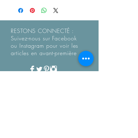
RESTONS CONNECTÉ :
Suivez-nous sur Facebook
ou Instagram pour voir les
articles en
avant-première
Recevez notre Newletter
mensuelle.
Restez informé des
tendances, des nouveautés
de la boutique et coup de
coeur...