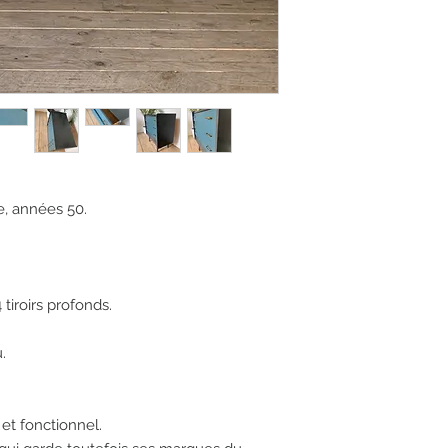
, années 50. 

iroirs profonds. 



t fonctionnel. 
