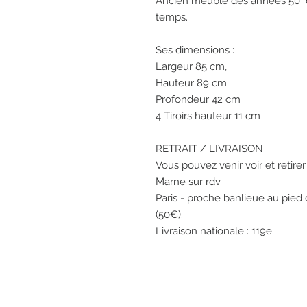
Ancien meuble des années 50  q
temps.

Ses dimensions :

Largeur 85 cm,

Hauteur 89 cm

Profondeur 42 cm

4 Tiroirs hauteur 11 cm

RETRAIT / LIVRAISON

Vous pouvez venir voir et retirer 
Marne sur rdv

Paris - proche banlieue au pied
(50€).

Livraison nationale : 119e