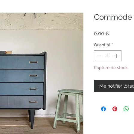
Commode v
Prix
0,00 €
Quantité
*
Rupture de stock
Me notifier lors