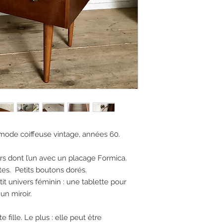
ode coiffeuse vintage, années 60. 

irs dont l’un avec un placage Formica.  
s.  Petits boutons dorés. 

it univers féminin : une tablette pour 
n miroir. 

fille. Le plus : elle peut être 