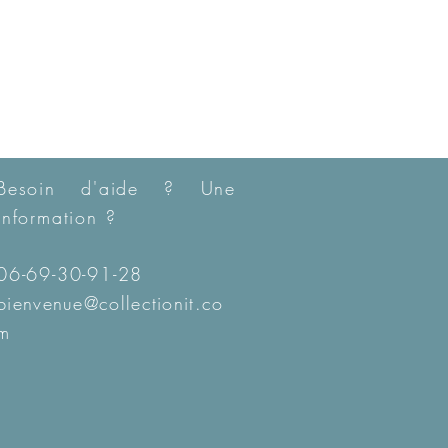
Besoin d'aide ? Une
information ?
06-69-30-91-28
bienvenue@collectionit.co
m