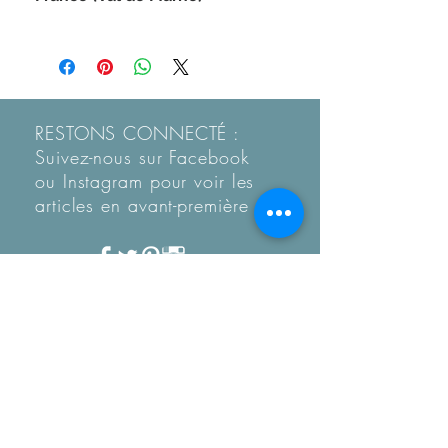
RESTONS CONNECTÉ :
Suivez-nous sur Facebook
ou Instagram pour voir les
articles en
avant-première
Recevez notre Newletter
mensuelle.
Restez informé des
tendances, des nouveautés
de la boutique et coup de
coeur...