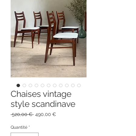
Chaises vintage
style scandinave
Prix
Prix
 520,00 € 
490,00 €
original
promotionnel
Quantité
*