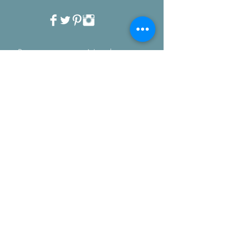
Recevez notre Newletter
mensuelle.
Restez informé des
tendances, des nouveautés
de la boutique et coup de
coeur...