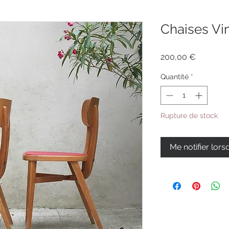
Chaises Vin
Prix
200,00 €
Quantité
*
Rupture de stock
Me notifier lors