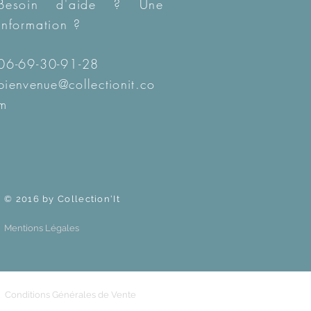
Besoin d'aide ? Une
information ?
06-69-30-91-28
bienvenue@collectionit.co
m
© 2016 by Collection'It
Mentions Légales
Conditions Générales de Vente