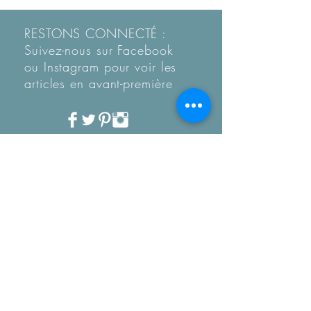
RESTONS CONNECTÉ :
Suivez-nous sur Facebook
ou Instagram pour voir les
articles en
avant-première
Recevez notre Newletter
mensuelle.
Restez informé des
tendances, des nouveautés
de la boutique et coup de
coeur...