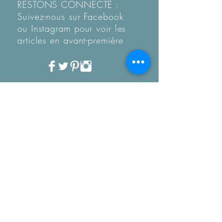
RESTONS CONNECTÉ :
Suivez-nous sur Facebook
ou Instagram pour voir les
articles en
avant-première
Recevez notre Newletter
mensuelle.
Restez informé des
tendances, des nouveautés
de la boutique et coup de
coeur...