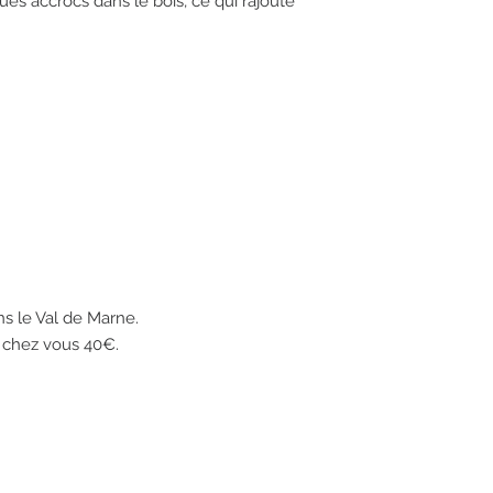
ues accrocs dans le bois, ce qui rajoute 
ns le Val de Marne.

e chez vous 40€. 
