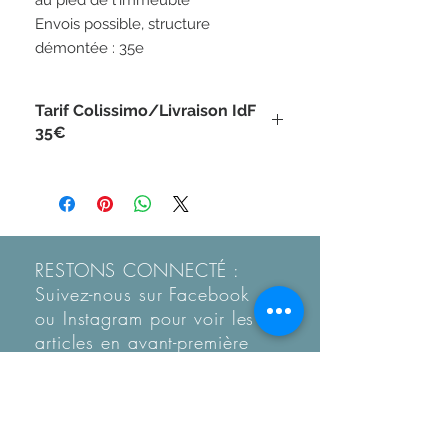
au pied de l'immeuble

Envois possible, structure 
démontée : 35e
Tarif Colissimo/Livraison IdF
35€
RESTONS CONNECTÉ :
Suivez-nous sur Facebook
ou Instagram pour voir les
articles en
avant-première