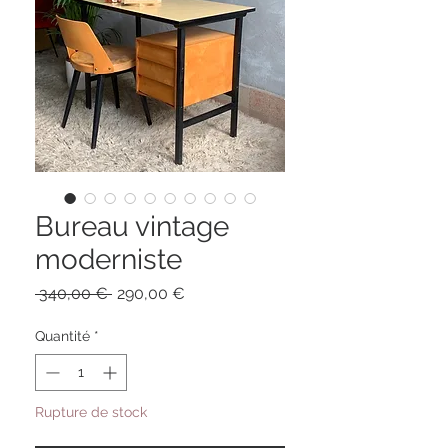
Bureau vintage
moderniste
Prix
Prix
 340,00 € 
290,00 €
original
promotionnel
Quantité
*
Rupture de stock