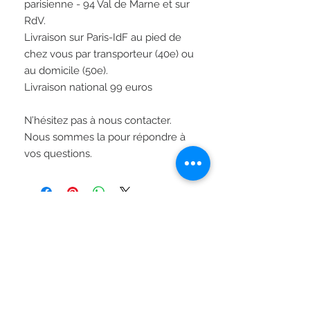
parisienne - 94 Val de Marne et sur 
RdV.

Livraison sur Paris-IdF au pied de 
chez vous par transporteur (40e) ou 
au domicile (50e).  

Livraison national 99 euros

N’hésitez pas à nous contacter. 
Nous sommes la pour répondre à 
vos questions. 
RESTONS CONNECTÉ :
Suivez-nous sur Facebook
ou Instagram pour voir les
articles en
avant-première