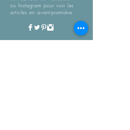
ou Instagram pour voir les
articles en
avant-première
Recevez notre Newletter
mensuelle.
Restez informé des
tendances, des nouveautés
de la boutique et coup de
coeur...