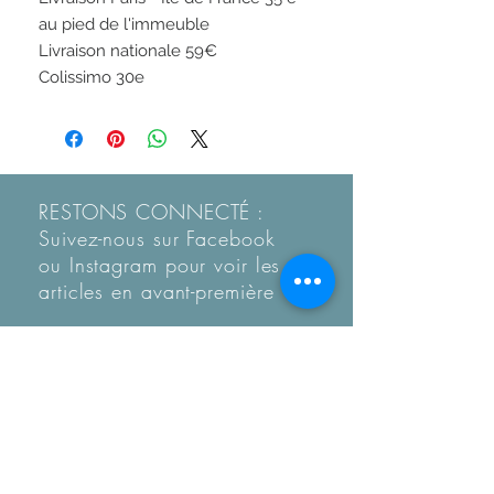
au pied de l'immeuble

Livraison nationale 59€

Colissimo 30e
RESTONS CONNECTÉ :
Suivez-nous sur Facebook
ou Instagram pour voir les
articles en
avant-première
Recevez notre Newletter
mensuelle.
Restez informé des