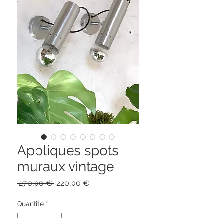
Appliques spots
muraux vintage
Prix
Prix
 270,00 € 
220,00 €
original
promotionnel
Quantité
*