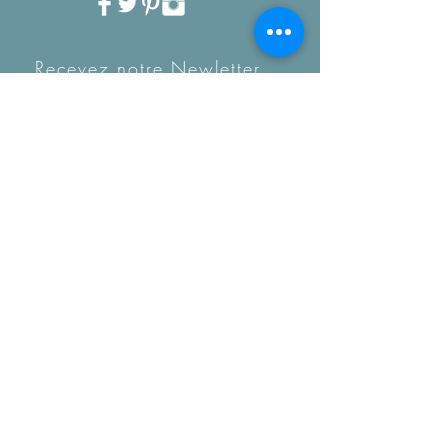
Recevez notre Newletter
mensuelle.
Restez informé des
tendances, des nouveautés
de la boutique et coup de
coeur...