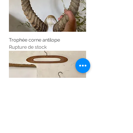
Trophée corne antilope
Rupture de stock
Cintres scandinave teck vintage
Prix
190,00 €
VENDU