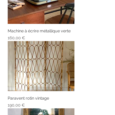
Machine à écrire métallique verte
Prix
160,00 €
Paravent rotin vintage
Prix
190,00 €