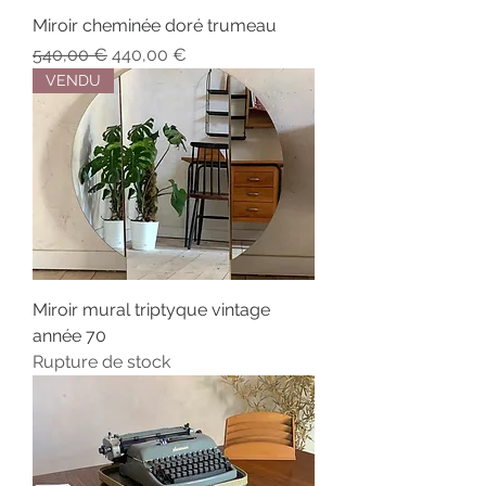
Miroir cheminée doré trumeau
Prix original
Prix promotionnel
540,00 €
440,00 €
VENDU
Miroir mural triptyque vintage
année 70
Rupture de stock