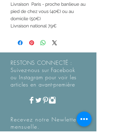
Livraison  Paris - proche banlieue au 
pied de chez vous (40€) ou au 
domicile (50€)

Livraison national 79€
RESTONS CONNECTÉ :
Suivez-nous sur Facebook
ou Instagram pour voir les
articles en
avant-première
Recevez notre Newletter
mensuelle.
Restez informé des