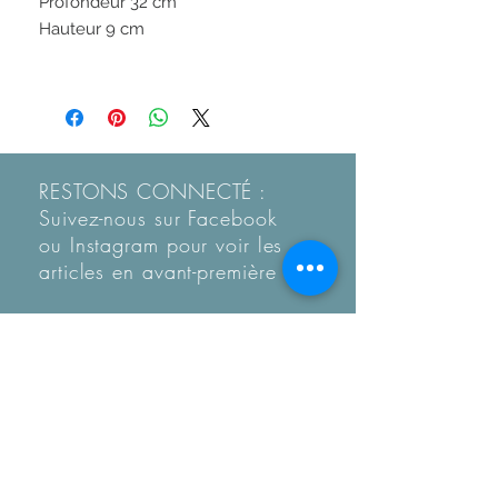
Profondeur 32 cm
Hauteur 9 cm
RESTONS CONNECTÉ :
Suivez-nous sur Facebook
ou Instagram pour voir les
articles en
avant-première
Recevez notre Newletter
mensuelle.
Restez informé des
tendances, des nouveautés