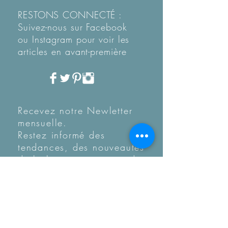
RESTONS CONNECTÉ :
Suivez-nous sur Facebook
ou Instagram pour voir les
articles en
avant-première
Recevez notre Newletter
mensuelle.
Restez informé des
tendances, des nouveautés
de la boutique et coup de
coeur...