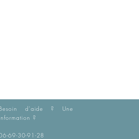
Besoin d'aide ? Une
information ?
06-69-30-91-28