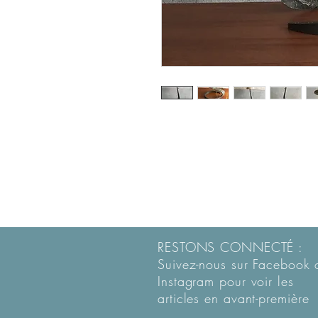
RESTONS CONNECTÉ :
Suivez-nous sur Facebook 
Instagram pour voir les
articles en
avant-première