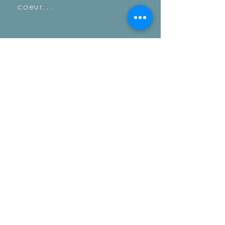
coeur...
Besoin d'aide ? Une
information ?
06-69-30-91-28
bienvenue@collectionit.com