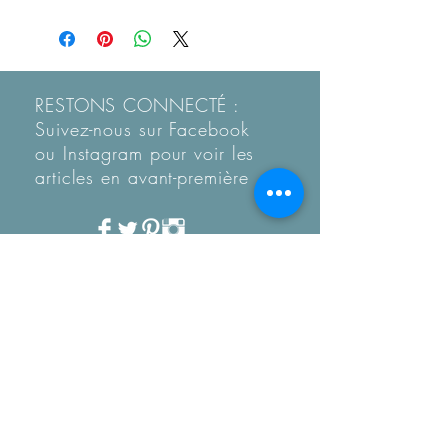
RESTONS CONNECTÉ :
Suivez-nous sur Facebook
ou Instagram pour voir les
articles en
avant-première
Recevez notre Newletter
mensuelle.
Restez informé des
tendances, des nouveautés
de la boutique et coup de
coeur...