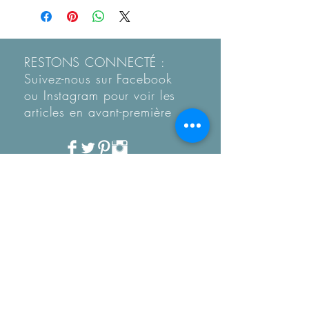
RESTONS CONNECTÉ :
Suivez-nous sur Facebook
ou Instagram pour voir les
articles en
avant-première
Recevez notre Newletter
mensuelle.
Restez informé des
tendances, des nouveautés
de la boutique et coup de
coeur...