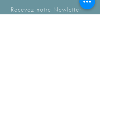
Recevez notre Newletter
mensuelle.
Restez informé des
tendances, des nouveautés
de la boutique et coup de
coeur...
Besoin d'aide ? Une