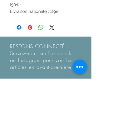
(50€).

Livraison nationale : 119e
RESTONS CONNECTÉ :
Suivez-nous sur Facebook
ou Instagram pour voir les
articles en
avant-première
Recevez notre Newletter
mensuelle.
Restez informé des
tendances, des nouveautés
de la boutique et coup de