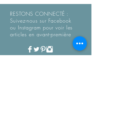
RESTONS CONNECTÉ :
Suivez-nous sur Facebook
ou Instagram pour voir les
articles en
avant-première
Recevez notre Newletter
mensuelle.
Restez informé des
tendances, des nouveautés
de la boutique et coup de
coeur...