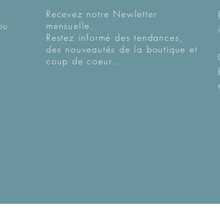
Recevez notre Newletter
ou
mensuelle.
Restez informé des tendances,
des nouveautés de la boutique et
coup de coeur...