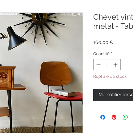
Chevet vin
métal - Tab
Prix
160,00 €
Quantité
*
Rupture de stock
Me notifier lors