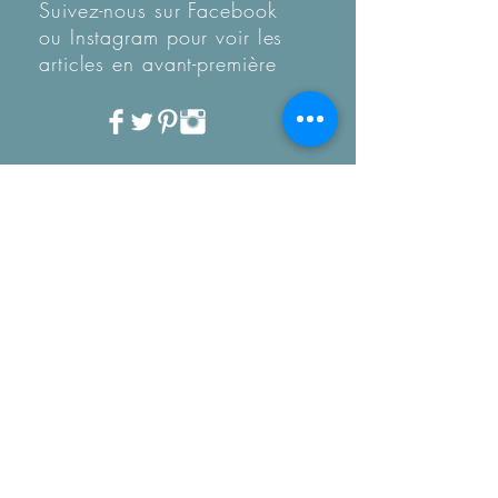
Suivez-nous sur Facebook
ou Instagram pour voir les
articles en
avant-première
Recevez notre Newletter
mensuelle.
Restez informé des
tendances, des nouveautés
de la boutique et coup de
coeur...