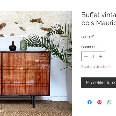
Buffet vint
bois Mauri
Prix
0,00 €
Quantité
*
Rupture de stock
Me notifier lors