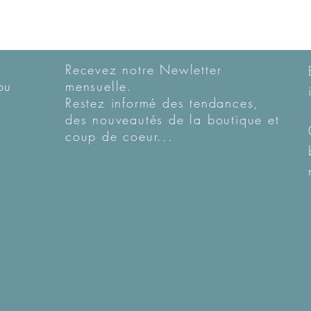
Recevez notre Newletter
ou
mensuelle.
Restez informé des tendances,
des nouveautés de la boutique et
coup de coeur...