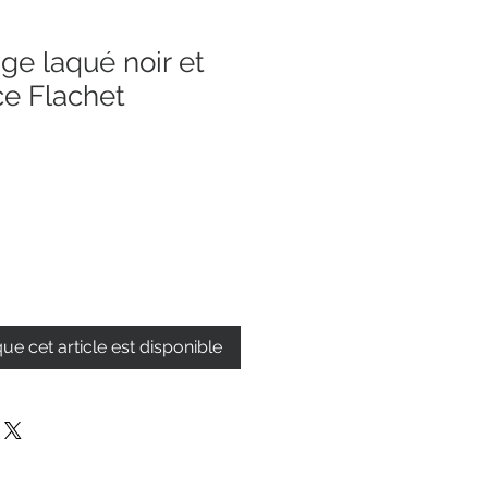
age laqué noir et
ce Flachet
que cet article est disponible