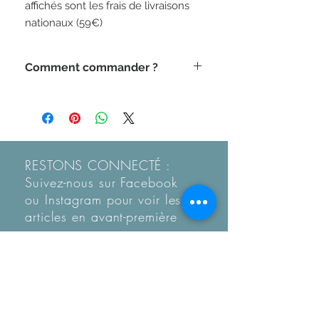
affichés sont les frais de livraisons 
nationaux (59€)
Comment commander ?
Vous pouvez commander
directement sur le site (Paypal) ou via
Etsy.
www.collectionit.etsy.com
RESTONS CONNECTÉ :
Suivez-nous sur Facebook
ou Instagram pour voir les
articles en
avant-première
Recevez notre Newletter
mensuelle.