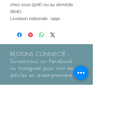
chez vous (50€) ou au domicile 
(80€).

Livraison nationale : 149e
RESTONS CONNECTÉ :
Suivez-nous sur Facebook
ou Instagram pour voir les
articles en
avant-première
Recevez notre Newletter
mensuelle.
Restez informé des
tendances, des nouveautés