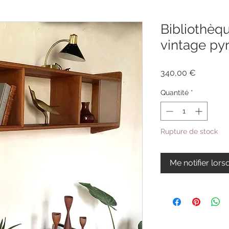
Bibliothèq
vintage py
Prix
340,00 €
Quantité
*
Rupture de stock
Me notifier lors