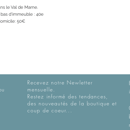
ans le Val de Marne.
n bas d'immeuble : 40e
domicile: 50€
Recevez notre Newletter
ou
mensuelle.
Restez informé des tendances,
des nouveautés de la boutique et
coup de coeur...