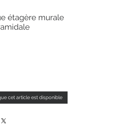
ue étagère murale
ramidale
que cet article est disponible