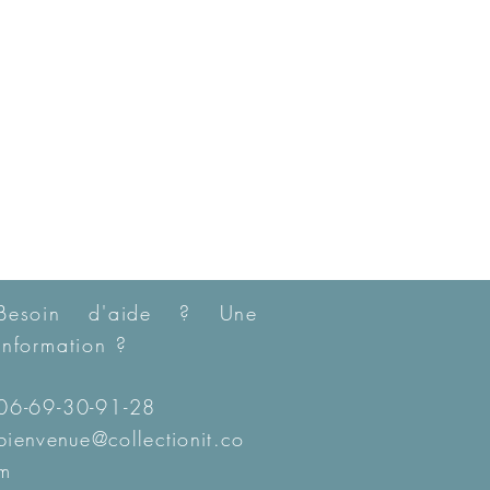
Besoin d'aide ? Une
information ?
06-69-30-91-28
bienvenue@collectionit.co
m