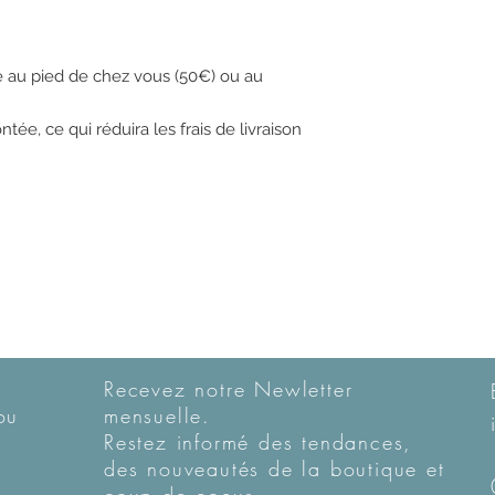
ue au pied de chez vous (50€) ou au
tée, ce qui réduira les frais de livraison
Recevez notre Newletter
ou
mensuelle.
Restez informé des tendances,
des nouveautés de la boutique et