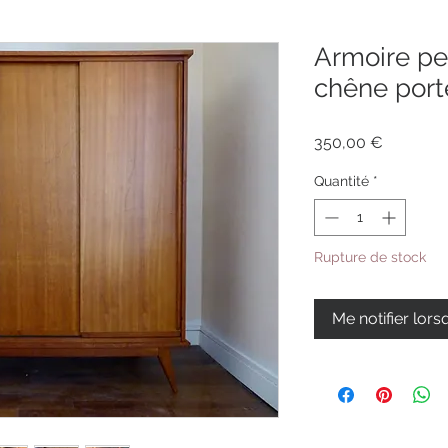
Armoire pe
chêne port
Prix
350,00 €
Quantité
*
Rupture de stock
Me notifier lors