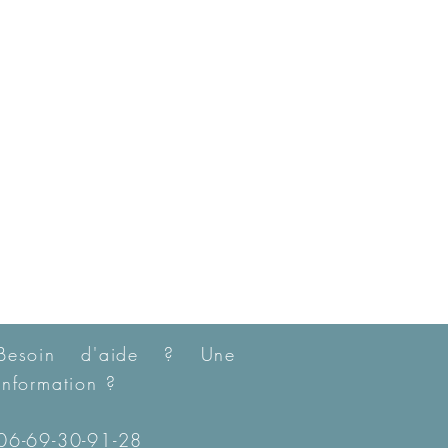
Besoin d'aide ? Une
information ?
06-69-30-91-28