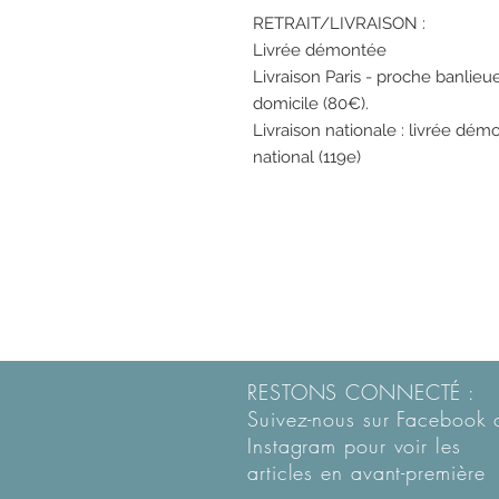
RETRAIT/LIVRAISON :
Livrée démontée
Livraison Paris - proche banlie
domicile (80€).
Livraison nationale : livrée démon
national (119e)
RESTONS CONNECTÉ :
Suivez-nous sur Facebook 
Instagram pour voir les
articles en
avant-première