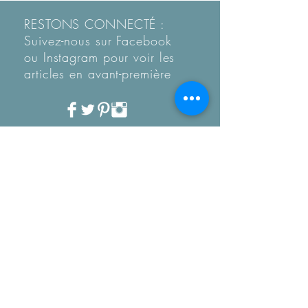
RESTONS CONNECTÉ :
Suivez-nous sur Facebook
ou Instagram pour voir les
articles en
avant-première
Recevez notre Newletter
mensuelle.
Restez informé des
tendances, des nouveautés
de la boutique et coup de
coeur...