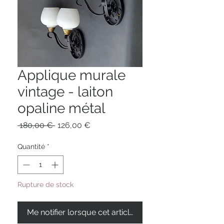
Applique murale
vintage - laiton
opaline métal
Prix
Prix
 180,00 € 
126,00 €
original
promotionnel
Quantité
*
Rupture de stock
Me notifier lorsque cet article est disponible